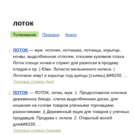
лоток
Толкование
Перевод
Книги
ЛОТОК
— муж. лоточек, лотчишка, лотчища, корытце,
1
ночвы, выдолбленная отлогим, плоским кузовком плаха.
Лоток площе ночев и служит для разноски в продажу
плодов и пр. | Южн. Лопасти мельничного колеса. |
Лоточком зовут и корытце под щипцы (съемы),&#8230; …
Толковый словарь Даля
ЛОТОК
— ЛОТОК, лотка, муж. 1. Продолговатое плоское
2
деревянное блюдо, слегка выдолбленная доска, для
ношения на голове товаров уличными торговцами,
разносчиками. || Деревянный ящик для товаров у уличных
продавцов. Продажа с лотков. 2. Открытый жолоб
для&#8230; …
Толковый словарь Ушакова