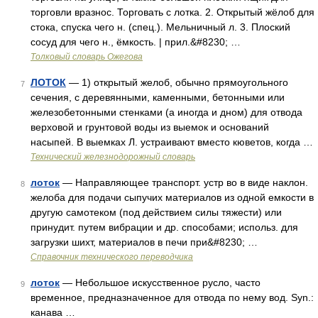
торговли вразнос. Торговать с лотка. 2. Открытый жёлоб для
стока, спуска чего н. (спец.). Мельничный л. 3. Плоский
сосуд для чего н., ёмкость. | прил.&#8230; …
Толковый словарь Ожегова
ЛОТОК
— 1) открытый желоб, обычно прямоугольного
7
сечения, с деревянными, каменными, бетонными или
железобетонными стенками (а иногда и дном) для отвода
верховой и грунтовой воды из выемок и оснований
насыпей. В выемках Л. устраивают вместо кюветов, когда …
Технический железнодорожный словарь
лоток
— Направляющее транспорт. устр во в виде наклон.
8
желоба для подачи сыпучих материалов из одной емкости в
другую самотеком (под действием силы тяжести) или
принудит. путем вибрации и др. способами; использ. для
загрузки шихт, материалов в печи при&#8230; …
Справочник технического переводчика
лоток
— Небольшое искусственное русло, часто
9
временное, предназначенное для отвода по нему вод. Syn.:
канава …