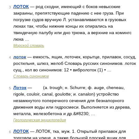
ЛОТОК
— род сходни, имеющий с боков невысокие
3
закраины, препятствующие падению с нее груза. При
погрузке судов вручную Л. устанавливаются в грузовых
люках так, чтобы нижние концы их опирались на
твиндечную палубу или дно трюма, а верхние на комингс
люка …
Морской словарь
лоток
— емкость, ящик, лоточек, корытце, прилавок, сосуд,
4
ростильня, шлюз, желоб Словарь русских синонимов. лоток
сущ., кол во синонимов: 12 • вибролоток (1) • …
Словарь синонимов
Лоток
— (a. trough; н. Schurre; ф. auge, cheneau,
5
rigole, couloir, canal, goulotte; и. canalon) устройство
незамкнутого поперечного сечения для безнапорного
движения воды или гидросмеси. Выполняется из дерева,
металла, железобетона и др.&#8230; …
Геологическая энциклопедия
ЛОТОК
— ЛОТОК, тка, муж. 1. Открытый прилавок для
6
торговли на улице, а также большой плоский ящик для