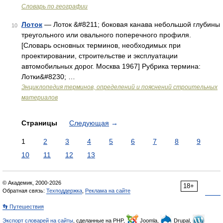
Словарь по географии
Лоток
— Лоток &#8211; боковая канава небольшой глубины
10
треугольного или овального поперечного профиля.
[Словарь основных терминов, необходимых при
проектировании, строительстве и эксплуатации
автомобильных дорог. Москва 1967] Рубрика термина:
Лотки&#8230; …
Энциклопедия терминов, определений и пояснений строительных
материалов
Страницы
Следующая
→
1
2
3
4
5
6
7
8
9
10
11
12
13
© Академик, 2000-2026
18+
Обратная связь:
Техподдержка
,
Реклама на сайте
👣 Путешествия
Экспорт словарей на сайты
, сделанные на PHP,
Joomla,
Drupal,